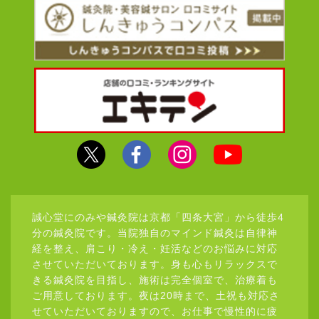
誠心堂にのみや鍼灸院は京都「四条大宮」から徒歩4
分の鍼灸院です。当院独自のマインド鍼灸は自律神
経を整え、肩こり・冷え・妊活などのお悩みに対応
させていただいております。身も心もリラックスで
きる鍼灸院を目指し、施術は完全個室で、治療着も
ご用意しております。夜は20時まで、土祝も対応さ
せていただいておりますので、お仕事で慢性的に疲