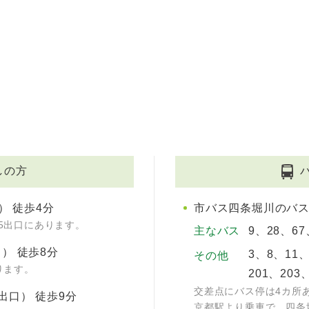
しの方
） 徒歩4分
市バス四条堀川のバス
5出口にあります。
主なバス
9、28、67
） 徒歩8分
3、8、11、
その他
ります。
201、203
交差点にバス停は4カ所
出口） 徒歩9分
京都駅より乗車で、四条