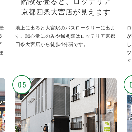
階段を登ると、ロッテリア
京都四条大宮店が見えます
最
地上に出ると大宮駅のバスロータリーに出ま
ロ
3
す。誠心堂にのみや鍼灸院はロッテリア京都
が
面
四条大宮店から徒歩4分弱です。
し
ま
ツ
す