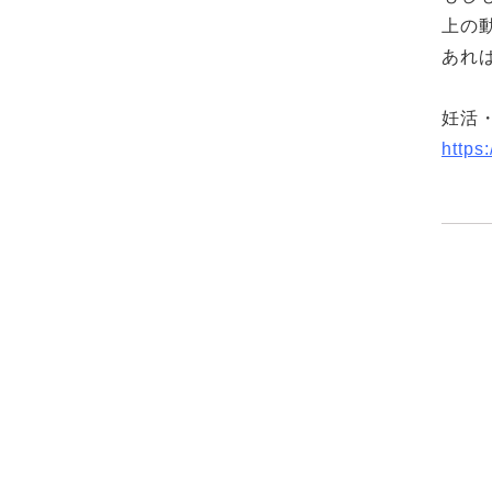
上の
あれ
妊活
https