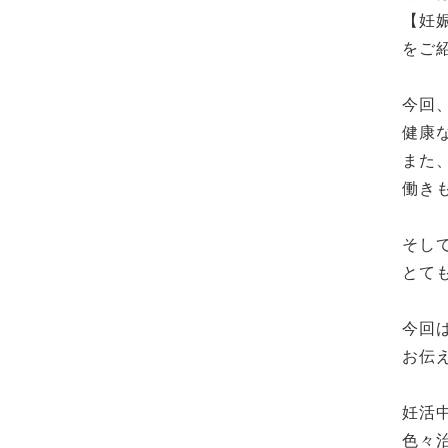
【妊
をご
今回
健康
また
働き
そし
とて
今回
お伝
妊活
色々