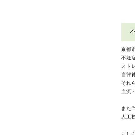
京都
不妊
スト
自律
それ
血流
また
人工
もし