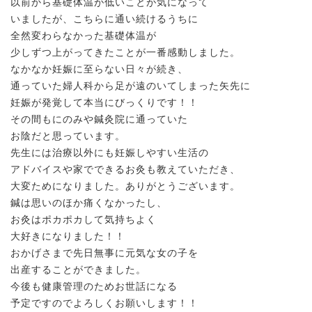
以前から基礎体温が低いことが気になって
いましたが、こちらに通い続けるうちに
全然変わらなかった基礎体温が
少しずつ上がってきたことが一番感動しました。
なかなか妊娠に至らない日々が続き、
通っていた婦人科から足が遠のいてしまった矢先に
妊娠が発覚して本当にびっくりです！！
その間もにのみや鍼灸院に通っていた
お陰だと思っています。
先生には治療以外にも妊娠しやすい生活の
アドバイスや家でできるお灸も教えていただき、
大変ためになりました。ありがとうございます。
鍼は思いのほか痛くなかったし、
お灸はポカポカして気持ちよく
大好きになりました！！
おかげさまで先日無事に元気な女の子を
出産することができました。
今後も健康管理のためお世話になる
予定ですのでよろしくお願いします！！