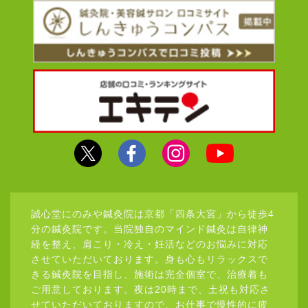
誠心堂にのみや鍼灸院は京都「四条大宮」から徒歩4
分の鍼灸院です。当院独自のマインド鍼灸は自律神
経を整え、肩こり・冷え・妊活などのお悩みに対応
させていただいております。身も心もリラックスで
きる鍼灸院を目指し、施術は完全個室で、治療着も
ご用意しております。夜は20時まで、土祝も対応さ
せていただいておりますので、お仕事で慢性的に疲